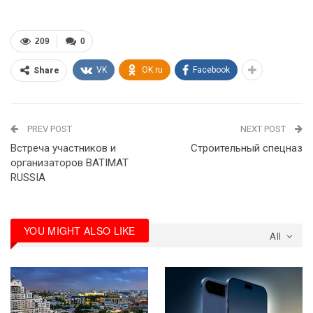
209
0
VK
OK.ru
Facebook
Share
PREV POST
NEXT POST
Встреча участников и
Строительный спецназ
организаторов BATIMAT
RUSSIA
YOU MIGHT ALSO LIKE
All