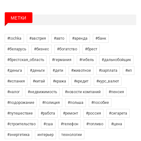
МЕТКИ
#tochka
#австрия
#авто
#аренда
#банк
#беларусь
#бизнес
#богатство
#брест
#брестская_область
#германия
#гибель
#дальнобойщик
#деньга
#деньги
#дети
#животное
#зарплата
#ип
#испания
#китай
#кража
#кредит
#курс_валют
#налог
#недвижимость
#новости компаний
#пенсия
#подорожание
#полиция
#польша
#пособие
#путешествие
#работа
#ремонт
#россия
#сигарета
#строительство
#сша
#телефон
#топливо
#цена
#энергетика
интерьер
технологии