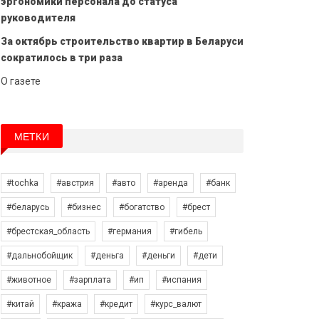
эргономики персонала до статуса
руководителя
За октябрь строительство квартир в Беларуси
сократилось в три раза
О газете
МЕТКИ
#tochka
#австрия
#авто
#аренда
#банк
#беларусь
#бизнес
#богатство
#брест
#брестская_область
#германия
#гибель
#дальнобойщик
#деньга
#деньги
#дети
#животное
#зарплата
#ип
#испания
#китай
#кража
#кредит
#курс_валют