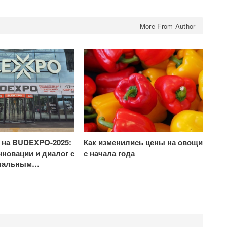
More From Author
на BUDEXPO-2025:
Как изменились цены на овощи
нновации и диалог с
с начала года
нальным…