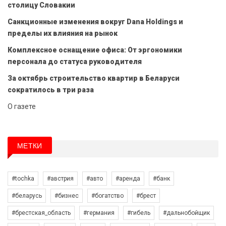
столицу Словакии
Санкционные изменения вокруг Dana Holdings и
пределы их влияния на рынок
Комплексное оснащение офиса: От эргономики
персонала до статуса руководителя
За октябрь строительство квартир в Беларуси
сократилось в три раза
О газете
МЕТКИ
#tochka
#австрия
#авто
#аренда
#банк
#беларусь
#бизнес
#богатство
#брест
#брестская_область
#германия
#гибель
#дальнобойщик