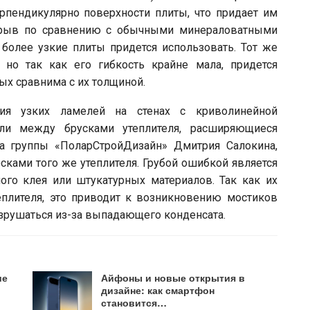
рпендикулярно поверхности плиты, что придает им
зрыв по сравнению с обычными минераловатными
более узкие плиты придется использовать. Тот же
 но так как его гибкость крайне мала, придется
ых сравнима с их толщиной.
ния узких ламелей на стенах с криволинейной
ли между брусками утеплителя, расширяющиеся
ра группы «ПоларСтройДизайн» Дмитрия Салокина,
сками того же утеплителя. Грубой ошибкой является
го клея или штукатурных материалов. Так как их
еплителя, это приводит к возникновению мостиков
азрушаться из-за выпадающего конденсата.
ие
Айфоны и новые открытия в
дизайне: как смартфон
становится…