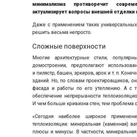
минимализма противоречит соврем
актуализирует вопросы внешней отделки
Даже с применением таких универсальных 
решить весьма непросто.
Сложные поверхности
Многие архитектурные стили, популяр
домостроении, предполагают использов
и пилястр, башен, эркеров, арок и т. п. Ко
зданий. Но, по словам проектировщиков, о
фасада и работы по его утеплению. А с т
обеспечение непрерывности теплоизоляцио
И чем больше кривизна стен, тем проблема с
«Сегодня наиболее широкое применен
теплоизоляции: минеральная (каменная) ва
плюсы и минусы. В частности, минеральная