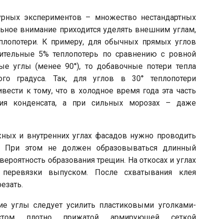
урных экспериментов – множество нестандартных
льное внимание приходится уделять внешним углам,
плопотери. К примеру, для обычных прямых углов
ительные 5% теплопотерь по сравнению с ровной
ые углы (менее 90°), то добавочные потери тепла
го градуса. Так, для углов в 30° теплопотери
вести к тому, что в холодное время года эта часть
ния конденсата, а при сильных морозах – даже
жных и внутренних углах фасадов нужно проводить
у). При этом не должен образовываться длинный
вероятность образования трещин. На откосах и углах
 перевязки выпуском. После схватывания клея
езать.
ие углы следует усилить пластиковыми уголками-
стом плотно прижатой армирующей сеткой