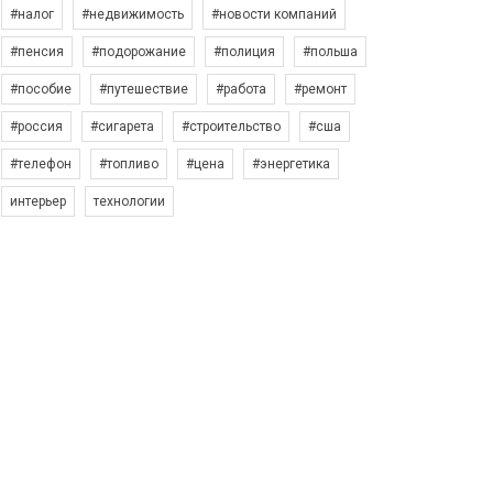
#налог
#недвижимость
#новости компаний
#пенсия
#подорожание
#полиция
#польша
#пособие
#путешествие
#работа
#ремонт
#россия
#сигарета
#строительство
#сша
#телефон
#топливо
#цена
#энергетика
интерьер
технологии