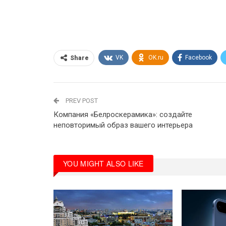
VK
OK.ru
Facebook
Share
PREV POST
Компания «Белроскерамика»: создайте
неповторимый образ вашего интерьера
YOU MIGHT ALSO LIKE