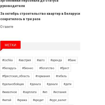
эргономики персонала до статуса
руководителя
За октябрь строительство квартир в Беларуси
сократилось в три раза
О газете
МЕТКИ
#tochka
#австрия
#авто
#аренда
#банк
#беларусь
#бизнес
#богатство
#брест
#брестская_область
#германия
#гибель
#дальнобойщик
#деньга
#деньги
#дети
#животное
#зарплата
#ип
#испания
#китай
#кража
#кредит
#курс_валют