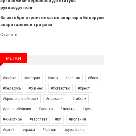
эргономики персонала до статуса
руководителя
За октябрь строительство квартир в Беларуси
сократилось в три раза
О газете
МЕТКИ
#tochka
#австрия
#авто
#аренда
#банк
#беларусь
#бизнес
#богатство
#брест
#брестская_область
#германия
#гибель
#дальнобойщик
#деньга
#деньги
#дети
#животное
#зарплата
#ип
#испания
#китай
#кража
#кредит
#курс_валют