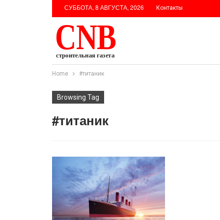
СУББОТА, 8 АВГУСТА, 2026
Контакты
Home
#титаник
Browsing Tag
#титаник