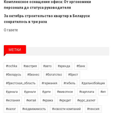
Комплексное оснащение офиса: От эргономики
персонала до статуса руководителя
За октябрь строительство квартир в Беларуси
сократилось в три раза
О газете
МЕТКИ
#tochka
#австрия
#авто
#аренда
#банк
#беларусь
#бизнес
#богатство
#брест
#брестская_область
#германия
#гибель
#дальнобойщик
#деньга
#деньги
#дети
#животное
#зарплата
#ип
#испания
#китай
#кража
#кредит
#курс_валют
#налог
#недвижимость
#новости компаний
#пенсия