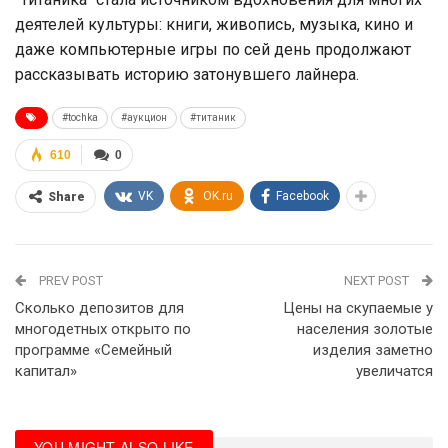
деятелей культуры: книги, живопись, музыка, кино и
даже компьютерные игры по сей день продолжают
рассказывать историю затонувшего лайнера.
#tochka
#аукцион
#титаник
610
0
VK
OK.ru
Facebook
Share
PREV POST
NEXT POST
Сколько депозитов для
Цены на скупаемые у
многодетных открыто по
населения золотые
программе «Семейный
изделия заметно
капитал»
увеличатся
YOU MIGHT ALSO LIKE