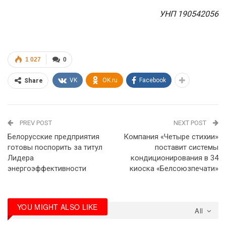
УНП 190542056
1 027
0
VK
OK.ru
Facebook
Share
PREV POST
NEXT POST
Белорусские предприятия
Компания «Четыре стихии»
готовы поспорить за титул
поставит системы
Лидера
кондиционирования в 34
энергоэффективности
киоска «Белсоюзпечати»
YOU MIGHT ALSO LIKE
All