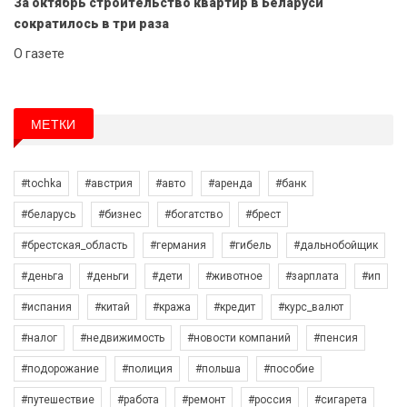
За октябрь строительство квартир в Беларуси
сократилось в три раза
О газете
МЕТКИ
#tochka
#австрия
#авто
#аренда
#банк
#беларусь
#бизнес
#богатство
#брест
#брестская_область
#германия
#гибель
#дальнобойщик
#деньга
#деньги
#дети
#животное
#зарплата
#ип
#испания
#китай
#кража
#кредит
#курс_валют
#налог
#недвижимость
#новости компаний
#пенсия
#подорожание
#полиция
#польша
#пособие
#путешествие
#работа
#ремонт
#россия
#сигарета