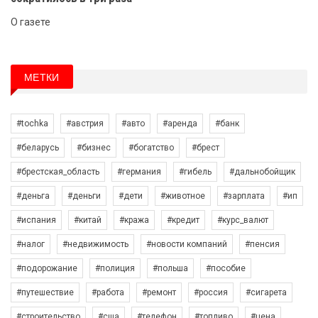
О газете
МЕТКИ
#tochka
#австрия
#авто
#аренда
#банк
#беларусь
#бизнес
#богатство
#брест
#брестская_область
#германия
#гибель
#дальнобойщик
#деньга
#деньги
#дети
#животное
#зарплата
#ип
#испания
#китай
#кража
#кредит
#курс_валют
#налог
#недвижимость
#новости компаний
#пенсия
#подорожание
#полиция
#польша
#пособие
#путешествие
#работа
#ремонт
#россия
#сигарета
#строительство
#сша
#телефон
#топливо
#цена