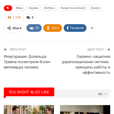
#банк
#кража
#мтбанк
#новости компаний
#хакер
1 176
0
VK
OK.ru
Facebook
Share
PREV POST
NEXT POST
Инаугурацию Дональда
Охранно-защитная
Трампа посмотрели более
дератизационная система :
миллиарда человек
принципы работы и
эффективность
YOU MIGHT ALSO LIKE
All