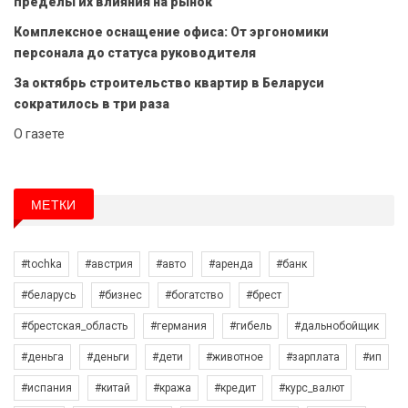
пределы их влияния на рынок
Комплексное оснащение офиса: От эргономики
персонала до статуса руководителя
За октябрь строительство квартир в Беларуси
сократилось в три раза
О газете
МЕТКИ
#tochka
#австрия
#авто
#аренда
#банк
#беларусь
#бизнес
#богатство
#брест
#брестская_область
#германия
#гибель
#дальнобойщик
#деньга
#деньги
#дети
#животное
#зарплата
#ип
#испания
#китай
#кража
#кредит
#курс_валют