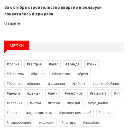
За октябрь строительство квартир в Беларуси
сократилось в три раза
О газете
МЕТКИ
#tochka
#австрия
#авто
#аренда
#банк
#беларусь
#бизнес
#богатство
#брест
#брестская_область
#германия
#гибель
#дальнобойщик
#деньга
#деньги
#дети
#животное
#зарплата
#ип
#испания
#китай
#кража
#кредит
#курс_валют
#налог
#недвижимость
#новости компаний
#пенсия
#подорожание
#полиция
#польша
#пособие