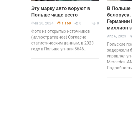
Эту марку авто воруют в
В Польше 
Польше чаще всего
белоруса,
Германии 
Фев 20, 2024
1 160
0
0
миллион 
Фото из открытых источников
Апр 6, 2023
(иллюстративное) Согласно
статистическим данным, в 2023
Польские пр
году в Польше угнали 5646…
задержали б
управлял уг
Mercedes-AM
Подробност