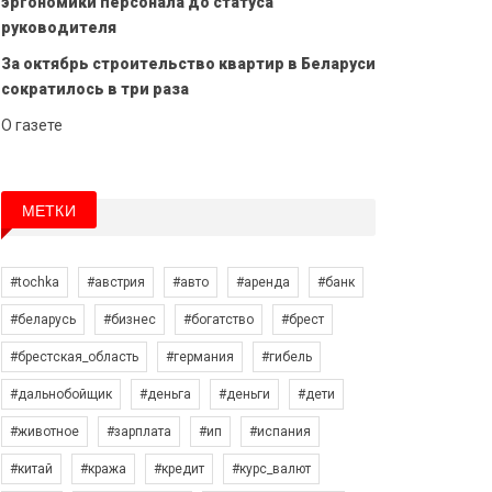
эргономики персонала до статуса
руководителя
За октябрь строительство квартир в Беларуси
сократилось в три раза
О газете
МЕТКИ
#tochka
#австрия
#авто
#аренда
#банк
#беларусь
#бизнес
#богатство
#брест
#брестская_область
#германия
#гибель
#дальнобойщик
#деньга
#деньги
#дети
#животное
#зарплата
#ип
#испания
#китай
#кража
#кредит
#курс_валют