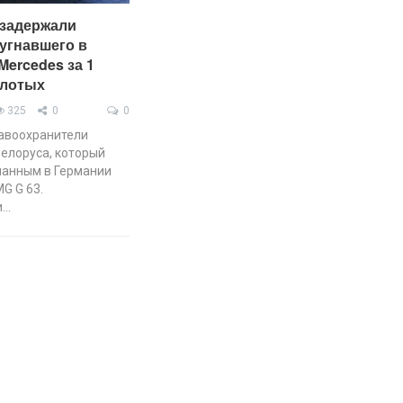
задержали
 угнавшего в
Mercedes за 1
злотых
325
0
0
авоохранители
елоруса, который
нанным в Германии
G G 63.
и…