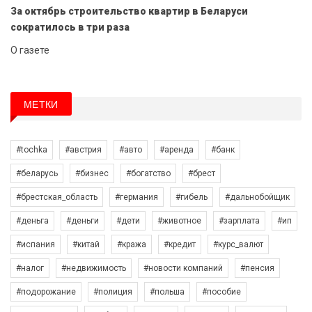
За октябрь строительство квартир в Беларуси
сократилось в три раза
О газете
МЕТКИ
#tochka
#австрия
#авто
#аренда
#банк
#беларусь
#бизнес
#богатство
#брест
#брестская_область
#германия
#гибель
#дальнобойщик
#деньга
#деньги
#дети
#животное
#зарплата
#ип
#испания
#китай
#кража
#кредит
#курс_валют
#налог
#недвижимость
#новости компаний
#пенсия
#подорожание
#полиция
#польша
#пособие