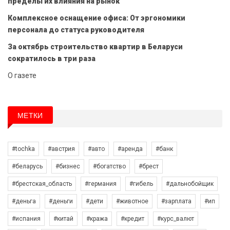
пределы их влияния на рынок
Комплексное оснащение офиса: От эргономики
персонала до статуса руководителя
За октябрь строительство квартир в Беларуси
сократилось в три раза
О газете
МЕТКИ
#tochka
#австрия
#авто
#аренда
#банк
#беларусь
#бизнес
#богатство
#брест
#брестская_область
#германия
#гибель
#дальнобойщик
#деньга
#деньги
#дети
#животное
#зарплата
#ип
#испания
#китай
#кража
#кредит
#курс_валют