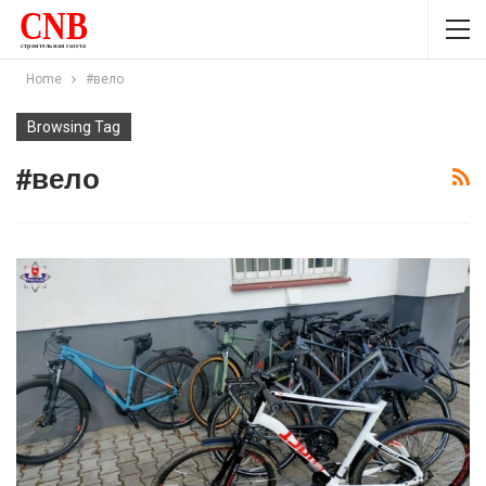
Home
#вело
Browsing Tag
#вело