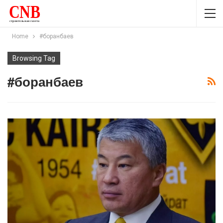
Home
#боранбаев
Browsing Tag
#боранбаев