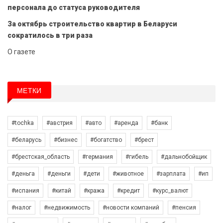
персонала до статуса руководителя
За октябрь строительство квартир в Беларуси
сократилось в три раза
О газете
МЕТКИ
#tochka
#австрия
#авто
#аренда
#банк
#беларусь
#бизнес
#богатство
#брест
#брестская_область
#германия
#гибель
#дальнобойщик
#деньга
#деньги
#дети
#животное
#зарплата
#ип
#испания
#китай
#кража
#кредит
#курс_валют
#налог
#недвижимость
#новости компаний
#пенсия