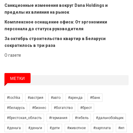
Санкционные изменения вокруг Dana Holdings и
пределы их влияния на рынок
Комплексное оснащение офиса: От эргономики
персонала до статуса руководителя
За октябрь строительство квартир в Беларуси
сократилось в три раза
О газете
МЕТКИ
#tochka
#австрия
#авто
#аренда
#банк
#беларусь
#бизнес
#богатство
#брест
#брестская_область
#германия
#гибель
#дальнобойщик
#деньга
#деньги
#дети
#животное
#зарплата
#ип