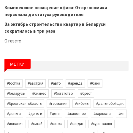
Комплексное оснащение офиса: От эргономики
персонала до статуса руководителя
За октябрь строительство квартир в Беларуси
сократилось в три раза
О газете
МЕТКИ
#tochka
#австрия
#авто
#аренда
#банк
#беларусь
#бизнес
#богатство
#брест
#брестская_область
#германия
#гибель
#дальнобойщик
#деньга
#деньги
#дети
#животное
#зарплата
#ип
#испания
#китай
#кража
#кредит
#курс_валют