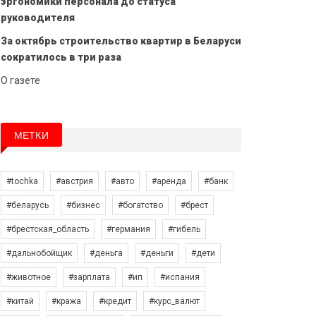
эргономики персонала до статуса
руководителя
За октябрь строительство квартир в Беларуси
сократилось в три раза
О газете
МЕТКИ
#tochka
#австрия
#авто
#аренда
#банк
#беларусь
#бизнес
#богатство
#брест
#брестская_область
#германия
#гибель
#дальнобойщик
#деньга
#деньги
#дети
#животное
#зарплата
#ип
#испания
#китай
#кража
#кредит
#курс_валют