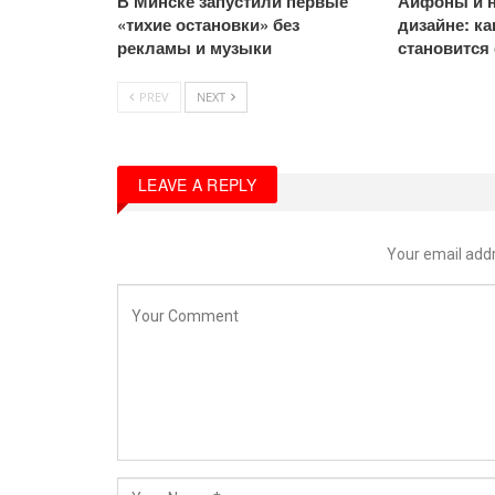
В Минске запустили первые
Айфоны и н
«тихие остановки» без
дизайне: к
рекламы и музыки
становится
PREV
NEXT
LEAVE A REPLY
Your email addr