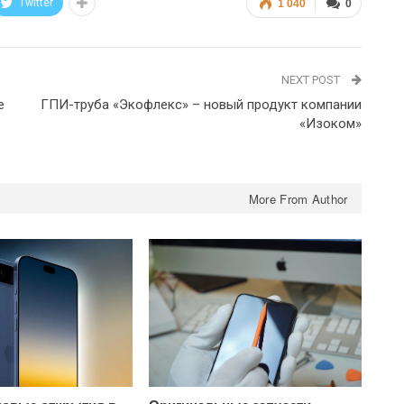
Twitter
1 040
0
NEXT POST
е
ГПИ-труба «Экофлекс» – новый продукт компании
«Изоком»
More From Author