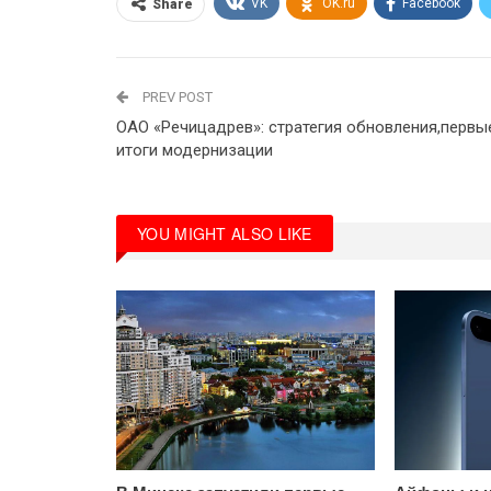
VK
OK.ru
Facebook
Share
PREV POST
ОАО «Речицадрев»: стратегия обновления,первы
итоги модернизации
YOU MIGHT ALSO LIKE