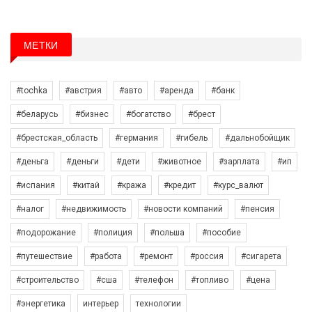
МЕТКИ
#tochka
#австрия
#авто
#аренда
#банк
#беларусь
#бизнес
#богатство
#брест
#брестская_область
#германия
#гибель
#дальнобойщик
#деньга
#деньги
#дети
#животное
#зарплата
#ип
#испания
#китай
#кража
#кредит
#курс_валют
#налог
#недвижимость
#новости компаний
#пенсия
#подорожание
#полиция
#польша
#пособие
#путешествие
#работа
#ремонт
#россия
#сигарета
#строительство
#сша
#телефон
#топливо
#цена
#энергетика
интерьер
технологии