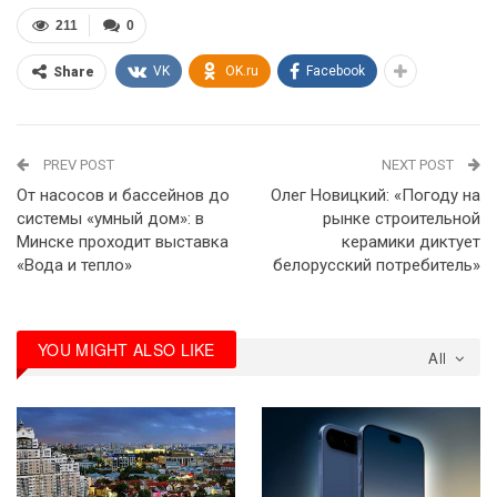
211
0
VK
OK.ru
Facebook
Share
PREV POST
NEXT POST
От насосов и бассейнов до
Олег Новицкий: «Погоду на
системы «умный дом»: в
рынке строительной
Минске проходит выставка
керамики диктует
«Вода и тепло»
белорусский потребитель»
YOU MIGHT ALSO LIKE
All