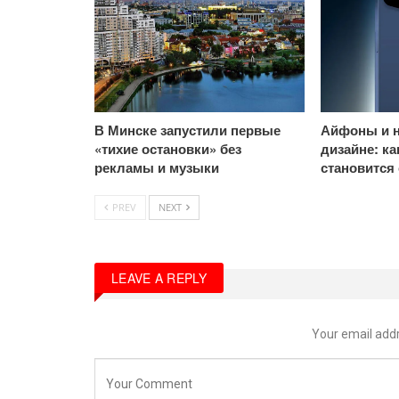
В Минске запустили первые
Айфоны и н
«тихие остановки» без
дизайне: к
рекламы и музыки
становится
PREV
NEXT
LEAVE A REPLY
Your email addr