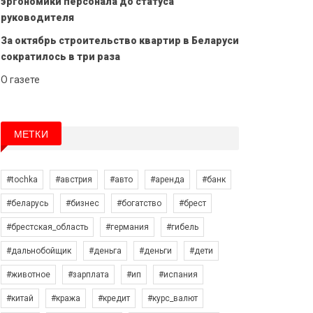
эргономики персонала до статуса
руководителя
За октябрь строительство квартир в Беларуси
сократилось в три раза
О газете
МЕТКИ
#tochka
#австрия
#авто
#аренда
#банк
#беларусь
#бизнес
#богатство
#брест
#брестская_область
#германия
#гибель
#дальнобойщик
#деньга
#деньги
#дети
#животное
#зарплата
#ип
#испания
#китай
#кража
#кредит
#курс_валют