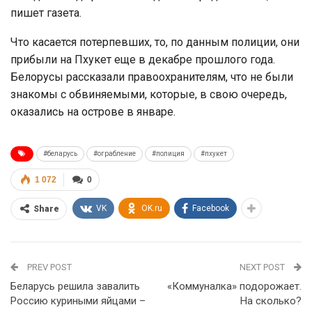
пишет газета.
Что касается потерпевших, то, по данным полиции, они
прибыли на Пхукет еще в декабре прошлого года.
Белорусы рассказали правоохранителям, что не были
знакомы с обвиняемыми, которые, в свою очередь,
оказались на острове в январе.
#беларусь
#ограбление
#полиция
#пхукет
1 072
0
VK
OK.ru
Facebook
Share
PREV POST
NEXT POST
Беларусь решила завалить
«Коммуналка» подорожает.
Россию куриными яйцами –
На сколько?