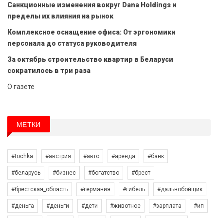
Санкционные изменения вокруг Dana Holdings и
пределы их влияния на рынок
Комплексное оснащение офиса: От эргономики
персонала до статуса руководителя
За октябрь строительство квартир в Беларуси
сократилось в три раза
О газете
МЕТКИ
#tochka
#австрия
#авто
#аренда
#банк
#беларусь
#бизнес
#богатство
#брест
#брестская_область
#германия
#гибель
#дальнобойщик
#деньга
#деньги
#дети
#животное
#зарплата
#ип