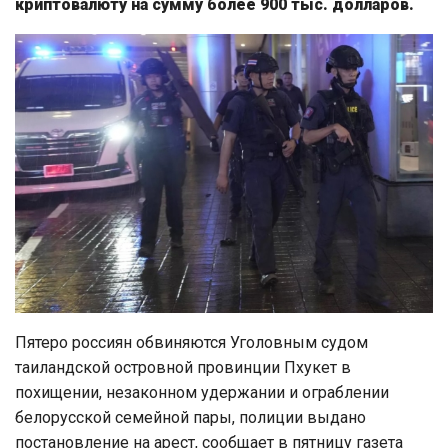
криптовалюту на сумму более 900 тыс. долларов.
Пятеро россиян обвиняются Уголовным судом
таиландской островной провинции Пхукет в
похищении, незаконном удержании и ограблении
белорусской семейной пары, полиции выдано
постановление на арест, сообщает в пятницу газета