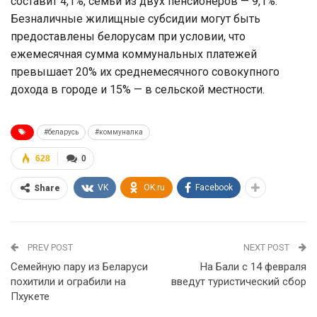
составит 4,1%, семьи из двух пенсионеров — 9,1%.
Безналичные жилищные субсидии могут быть
предоставлены белорусам при условии, что
ежемесячная сумма коммунальных платежей
превышает 20% их среднемесячного совокупного
дохода в городе и 15% — в сельской местности.
#беларусь
#коммуналка
628
0
VK
OK.ru
Facebook
Share
PREV POST
NEXT POST
Семейную пару из Беларуси
На Бали с 14 февраля
похитили и ограбили на
введут туристический сбор
Пхукете