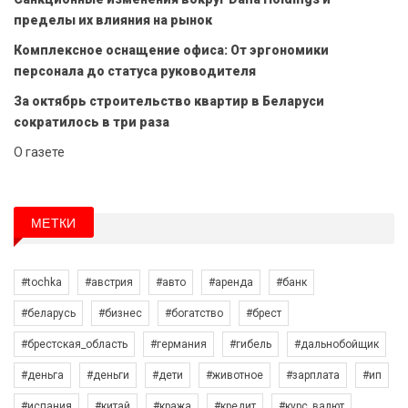
пределы их влияния на рынок
Комплексное оснащение офиса: От эргономики
персонала до статуса руководителя
За октябрь строительство квартир в Беларуси
сократилось в три раза
О газете
МЕТКИ
#tochka
#австрия
#авто
#аренда
#банк
#беларусь
#бизнес
#богатство
#брест
#брестская_область
#германия
#гибель
#дальнобойщик
#деньга
#деньги
#дети
#животное
#зарплата
#ип
#испания
#китай
#кража
#кредит
#курс_валют