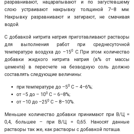
разравнивают, нацарапывают и по загустевшему
слою устраивают накрывку толщиной 7–8 мм.
Накрывку разравнивают и затирают, не смачивая
водой.
С добавкой нитрита натрия приготавливают растворы
для выполнения работ при среднесуточной
0
температуре воздуха до –15
C. При этом количество
добавки жидкого нитрита натрия (в% от массы
цемента) в пересчете на безводную соль должно
составлять следующие величины:
0
при температуре до –5
C – 4–6%;
0
от –5 до – 10
C – 6–8%;
0
от –10 до –25
C – 8–10%.
Меньшее количество добавки принимают при В/Ц =
0,4, большее – при В/Ц = 0,65. Наносят данные
растворы так же, как растворы с добавкой поташа.