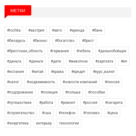
МЕТКИ
#tochka
#австрия
#авто
#аренда
#банк
#беларусь
#бизнес
#богатство
#брест
#брестская_область
#германия
#гибель
#дальнобойщик
#деньга
#деньги
#дети
#животное
#зарплата
#ип
#испания
#китай
#кража
#кредит
#курс_валют
#налог
#недвижимость
#новости компаний
#пенсия
#подорожание
#полиция
#польша
#пособие
#путешествие
#работа
#ремонт
#россия
#сигарета
#строительство
#сша
#телефон
#топливо
#цена
#энергетика
интерьер
технологии