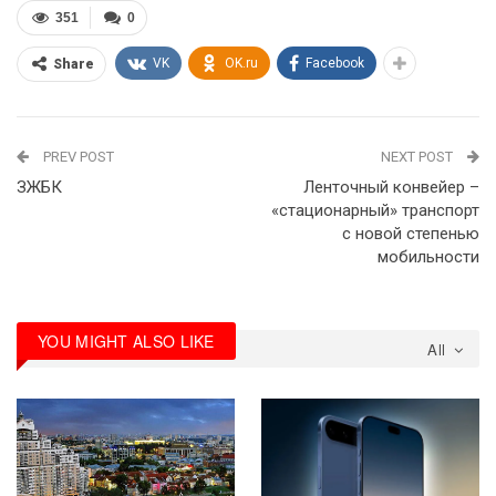
351
0
VK
OK.ru
Facebook
Share
PREV POST
NEXT POST
ЗЖБК
Ленточный конвейер –
«стационарный» транспорт
с новой степенью
мобильности
YOU MIGHT ALSO LIKE
All