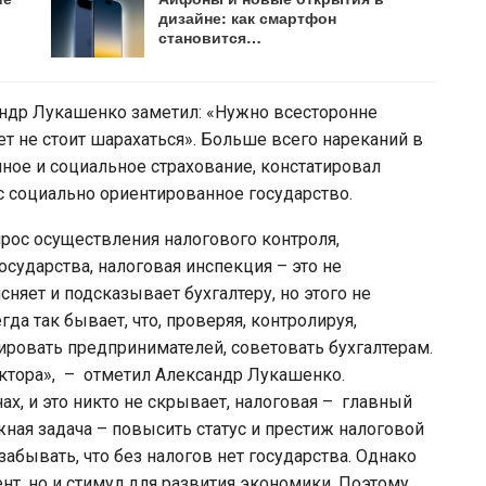
дизайне: как смартфон
становится…
андр Лукашенко заметил: «Нужно всесторонне
ает не стоит шарахаться». Больше всего нареканий в
нное и социальное страхование, констатировал
ас социально ориентированное государство.
рос осуществления налогового контроля,
сударства, налоговая инспекция – это не
сняет и подсказывает бухгалтеру, но этого не
да так бывает, что, проверяя, контролируя,
ировать предпринимателей, советовать бухгалтерам.
ектора», – отметил Александр Лукашенко.
ах, и это никто не скрывает, налоговая – главный
жная задача – повысить статус и престиж налоговой
абывать, что без налогов нет государства. Однако
нт, но и стимул для развития экономики. Поэтому