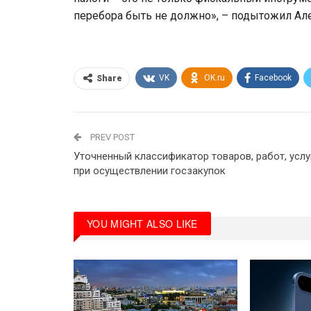
перебора быть не должно», – подытожил Ал
VK
OK.ru
Facebook
Share
PREV POST
Уточненный классификатор товаров, работ, услу
при осуществлении госзакупок
YOU MIGHT ALSO LIKE