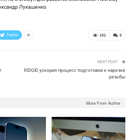
ександр Лукашенко.
Twitter
182
0
NEXT POST
г
RIDGID ускорил процесс подготовки к нарезке
резьбы
More From Author