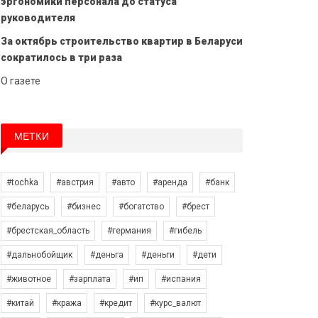
эргономики персонала до статуса
руководителя
За октябрь строительство квартир в Беларуси
сократилось в три раза
О газете
МЕТКИ
#tochka
#австрия
#авто
#аренда
#банк
#беларусь
#бизнес
#богатство
#брест
#брестская_область
#германия
#гибель
#дальнобойщик
#деньга
#деньги
#дети
#животное
#зарплата
#ип
#испания
#китай
#кража
#кредит
#курс_валют