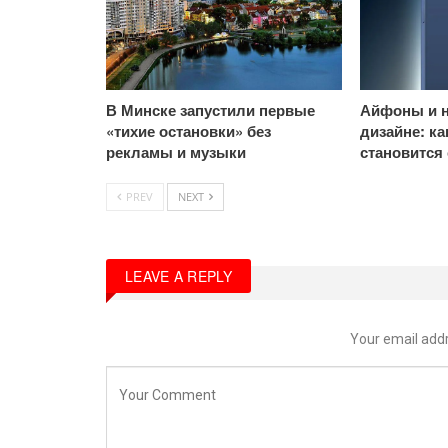
В Минске запустили первые
Айфоны и н
«тихие остановки» без
дизайне: к
рекламы и музыки
становится
PREV
NEXT
LEAVE A REPLY
Your email addr