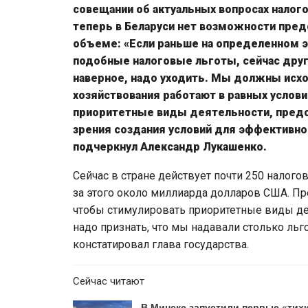
совещании об актуальных вопросах налого
теперь в Беларуси нет возможности пре
объеме: «Если раньше на определенном э
подобные налоговые льготы, сейчас друг
наверное, надо уходить. Мы должны исхо
хозяйствования работают в равных услови
приоритетные виды деятельности, предс
зрения создания условий для эффективног
подчеркнул Александр Лукашенко.
Сейчас в стране действует почти 250 налого
за этого около миллиарда долларов США. Пр
чтобы стимулировать приоритетные виды дея
надо признать, что мы надавали столько льг
констатировал глава государства.
Сейчас читают
В Минске запустили первые «тих