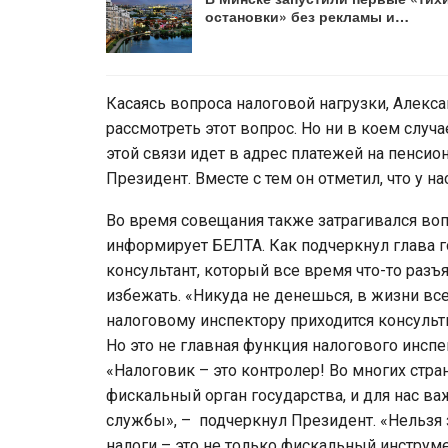
остановки» без рекламы и…
Касаясь вопроса налоговой нагрузки, Алекс
рассмотреть этот вопрос. Но ни в коем случ
этой связи идет в адрес платежей на пенсио
Президент. Вместе с тем он отметил, что у н
Во время совещания также затрагивался воп
информирует БЕЛТА. Как подчеркнул глава го
консультант, который все время что-то разъя
избежать. «Никуда не денешься, в жизни всег
налоговому инспектору приходится консульт
Но это не главная функция налогового инсп
«Налоговик – это контролер! Во многих стран
фискальный орган государства, и для нас ва
службы», – подчеркнул Президент. «Нельзя з
налоги – это не только фискальный инструме