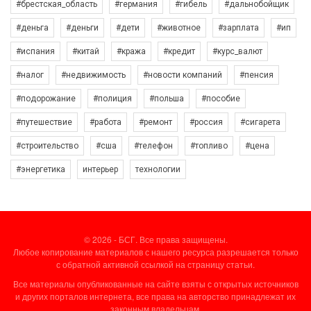
#брестская_область
#германия
#гибель
#дальнобойщик
#деньга
#деньги
#дети
#животное
#зарплата
#ип
#испания
#китай
#кража
#кредит
#курс_валют
#налог
#недвижимость
#новости компаний
#пенсия
#подорожание
#полиция
#польша
#пособие
#путешествие
#работа
#ремонт
#россия
#сигарета
#строительство
#сша
#телефон
#топливо
#цена
#энергетика
интерьер
технологии
© 2026 - БСГ. Все права защищены.
Любое копирование материалов с нашего ресурса разрешается только
с обратной активной ссылкой на страницу статьи.
Все материалы опубликованные на сайте взяты с открытых источников
и других порталов интернета, все права на авторство принадлежат их
законным владельцам.