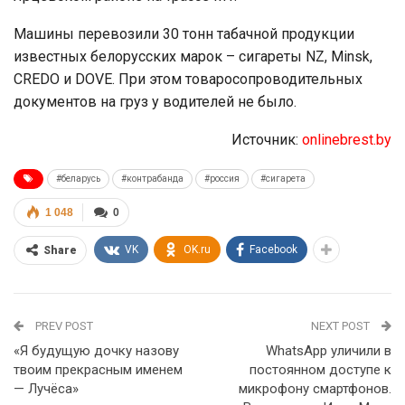
Машины перевозили 30 тонн табачной продукции
известных белорусских марок – сигареты NZ, Minsk,
CREDO и DOVE. При этом товаросопроводительных
документов на груз у водителей не было.
Источник:
onlinebrest.by
#беларусь
#контрабанда
#россия
#сигарета
1 048
0
VK
OK.ru
Facebook
Share
PREV POST
NEXT POST
«Я будущую дочку назову
WhatsApp уличили в
твоим прекрасным именем
постоянном доступе к
— Лучёса»
микрофону смартфонов.