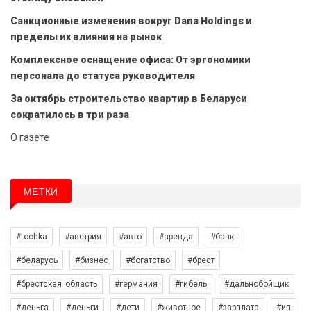
Санкционные изменения вокруг Dana Holdings и
пределы их влияния на рынок
Комплексное оснащение офиса: От эргономики
персонала до статуса руководителя
За октябрь строительство квартир в Беларуси
сократилось в три раза
О газете
МЕТКИ
#tochka
#австрия
#авто
#аренда
#банк
#беларусь
#бизнес
#богатство
#брест
#брестская_область
#германия
#гибель
#дальнобойщик
#деньга
#деньги
#дети
#животное
#зарплата
#ип