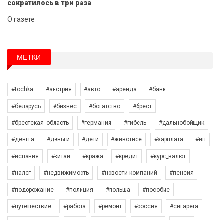
сократилось в три раза
О газете
МЕТКИ
#tochka
#австрия
#авто
#аренда
#банк
#беларусь
#бизнес
#богатство
#брест
#брестская_область
#германия
#гибель
#дальнобойщик
#деньга
#деньги
#дети
#животное
#зарплата
#ип
#испания
#китай
#кража
#кредит
#курс_валют
#налог
#недвижимость
#новости компаний
#пенсия
#подорожание
#полиция
#польша
#пособие
#путешествие
#работа
#ремонт
#россия
#сигарета