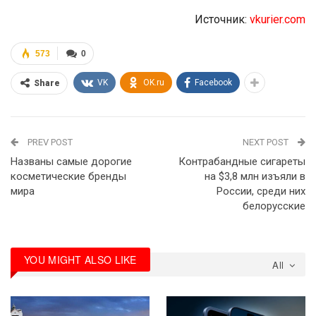
Источник:
vkurier.com
573
0
VK
OK.ru
Facebook
Share
PREV POST
NEXT POST
Названы самые дорогие
Контрабандные сигареты
косметические бренды
на $3,8 млн изъяли в
мира
России, среди них
белорусские
YOU MIGHT ALSO LIKE
All