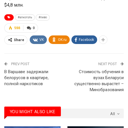
$4,8 млн.
#алкоголь
#пиво
598
0
VK
OK.ru
Facebook
Share
PREV POST
NEXT POST
В Варшаве задержали
Стоимость обучения в
белорусов в квартире,
вузах Беларуси
полной наркотиков
существенно вырастет –
Минобразования
YOU MIGHT ALSO LIKE
All