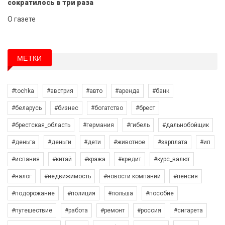
сократилось в три раза
О газете
МЕТКИ
#tochka
#австрия
#авто
#аренда
#банк
#беларусь
#бизнес
#богатство
#брест
#брестская_область
#германия
#гибель
#дальнобойщик
#деньга
#деньги
#дети
#животное
#зарплата
#ип
#испания
#китай
#кража
#кредит
#курс_валют
#налог
#недвижимость
#новости компаний
#пенсия
#подорожание
#полиция
#польша
#пособие
#путешествие
#работа
#ремонт
#россия
#сигарета