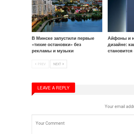
В Минске запустили первые
Айфоны и н
«тихие остановки» без
дизайне: к
рекламы и музыки
становится
PREV
NEXT
LEAVE A REPLY
Your email addr