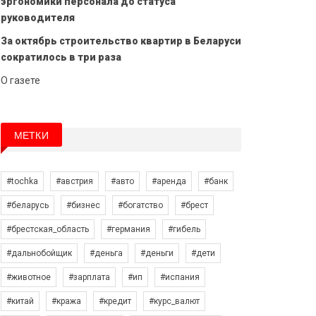
эргономики персонала до статуса
руководителя
За октябрь строительство квартир в Беларуси
сократилось в три раза
О газете
МЕТКИ
#tochka
#австрия
#авто
#аренда
#банк
#беларусь
#бизнес
#богатство
#брест
#брестская_область
#германия
#гибель
#дальнобойщик
#деньга
#деньги
#дети
#животное
#зарплата
#ип
#испания
#китай
#кража
#кредит
#курс_валют