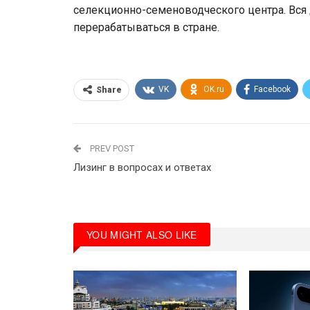
селекционно­-семеноводческого центра. Вся 
перерабатываться в стране.
VK
OK.ru
Facebook
Share
PREV POST
Лизинг в вопросах и ответах
YOU MIGHT ALSO LIKE