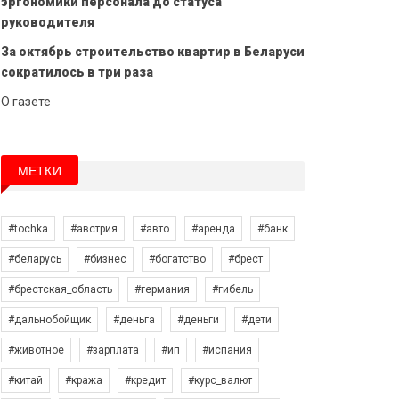
эргономики персонала до статуса
руководителя
За октябрь строительство квартир в Беларуси
сократилось в три раза
О газете
МЕТКИ
#tochka
#австрия
#авто
#аренда
#банк
#беларусь
#бизнес
#богатство
#брест
#брестская_область
#германия
#гибель
#дальнобойщик
#деньга
#деньги
#дети
#животное
#зарплата
#ип
#испания
#китай
#кража
#кредит
#курс_валют