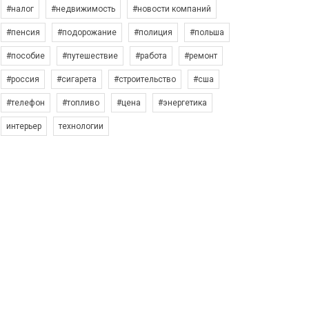
#налог
#недвижимость
#новости компаний
#пенсия
#подорожание
#полиция
#польша
#пособие
#путешествие
#работа
#ремонт
#россия
#сигарета
#строительство
#сша
#телефон
#топливо
#цена
#энергетика
интерьер
технологии