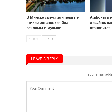
В Минске запустили первые
Айфоны и н
«тихие остановки» без
дизайне: к
рекламы и музыки
становится
PREV
NEXT
LEAVE A REPLY
Your email addr