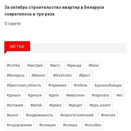
За октябрь строительство квартир в Беларуси
сократилось в три раза
О газете
МЕТКИ
#tochka
#австрия
#авто
#аренда
#банк
#беларусь
#бизнес
#богатство
#брест
#брестская_область
#германия
#гибель
#дальнобойщик
#деньга
#деньги
#дети
#животное
#зарплата
#ип
#испания
#китай
#кража
#кредит
#курс_валют
#налог
#недвижимость
#новости компаний
#пенсия
#подорожание
#полиция
#польша
#пособие