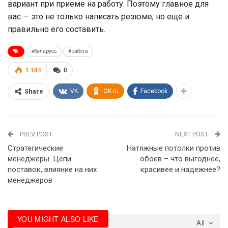
вариант при приеме на работу. Поэтому главное для
вас — это не только написать резюме, но еще и
правильно его составить.
#беларусь
#работа
1 184
0
VK
OK.ru
Facebook
Share
PREV POST
NEXT POST
Стратегические
Натяжные потолки против
менеджеры. Цепи
обоев – что выгоднее,
поставок, влияние на них
красивее и надежнее?
менеджеров
YOU MIGHT ALSO LIKE
All