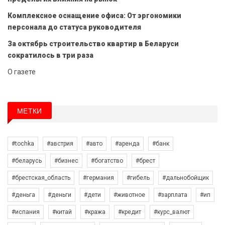
Комплексное оснащение офиса: От эргономики
персонала до статуса руководителя
За октябрь строительство квартир в Беларуси
сократилось в три раза
О газете
МЕТКИ
#tochka
#австрия
#авто
#аренда
#банк
#беларусь
#бизнес
#богатство
#брест
#брестская_область
#германия
#гибель
#дальнобойщик
#деньга
#деньги
#дети
#животное
#зарплата
#ип
#испания
#китай
#кража
#кредит
#курс_валют