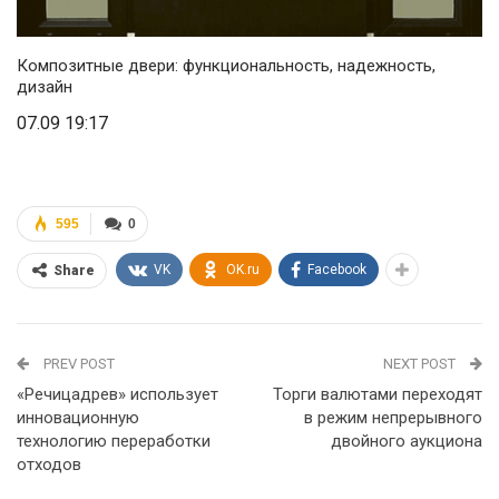
Композитные двери: функциональность, надежность,
дизайн
07.09 19:17
595
0
VK
OK.ru
Facebook
Share
PREV POST
NEXT POST
«Речицадрев» использует
Торги валютами переходят
инновационную
в режим непрерывного
технологию переработки
двойного аукциона
отходов