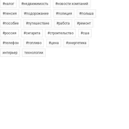
#налог
#недвижимость
#новости компаний
#пенсия
#подорожание
#полиция
#польша
#пособие
#путешествие
#работа
#ремонт
#россия
#сигарета
#строительство
#сша
#телефон
#топливо
#цена
#энергетика
интерьер
технологии