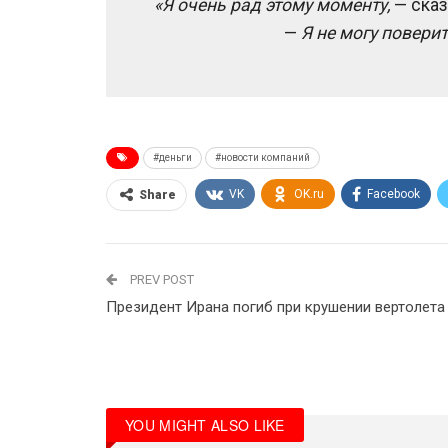
«Я очень рад этому моменту,
— сказ
—
Я не могу поверит
#деньги
#новости компаний
VK
OK.ru
Facebook
Share
PREV POST
Президент Ирана погиб при крушении вертолета
YOU MIGHT ALSO LIKE