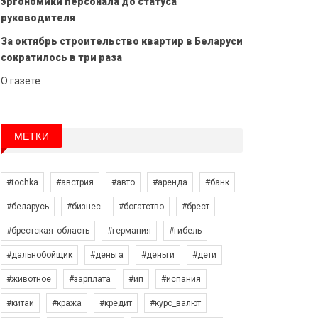
эргономики персонала до статуса
руководителя
За октябрь строительство квартир в Беларуси
сократилось в три раза
О газете
МЕТКИ
#tochka
#австрия
#авто
#аренда
#банк
#беларусь
#бизнес
#богатство
#брест
#брестская_область
#германия
#гибель
#дальнобойщик
#деньга
#деньги
#дети
#животное
#зарплата
#ип
#испания
#китай
#кража
#кредит
#курс_валют