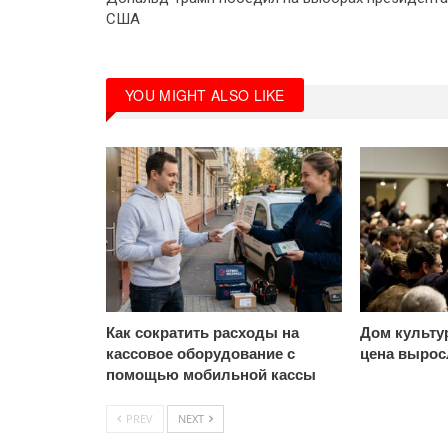
США
YOU MIGHT ALSO LIKE
Как сократить расходы на
Дом культу
кассовое оборудование с
цена выросл
помощью мобильной кассы
PREV
NEXT