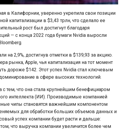
ная в Калифорнии, уверенно укрепила свои позиции
ой капитализации в $3,43 трлн, что сделало ее
чительный рост был достигнут благодаря
ий — с конца 2022 года бумаги Nvidia выросли
Bloomberg.
ли на 2,9%, достигнув отметки в $139,93 за акцию.
ера рынка, Apple, чья капитализация на тот момент
чуть дороже $142. Этот успех Nvidia стал ключевым
 доминирование в сфере высоких технологий.
 с тем, что она стала крупнейшим бенефициаром
ного интеллекта (ИИ). Производимые компанией
нные чипы становятся важнейшим компонентом
еняемых для обработки больших объемов данных и
совый успех компании будет расти и дальше:
 том, что выручка компании увеличится более чем