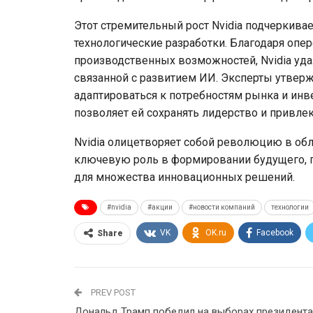
Этот стремительный рост Nvidia подчеркива
технологические разработки. Благодаря о
производственных возможностей, Nvidia удал
связанной с развитием ИИ. Эксперты утверж
адаптироваться к потребностям рынка и инв
позволяет ей сохранять лидерство и привле
Nvidia олицетворяет собой революцию в обл
ключевую роль в формировании будущего, г
для множества инновационных решений.
#nvidia
#акции
#новости компаний
технологии
VK
OK.ru
Facebook
Share
PREV POST
Дональд Трамп победил на выборах президента