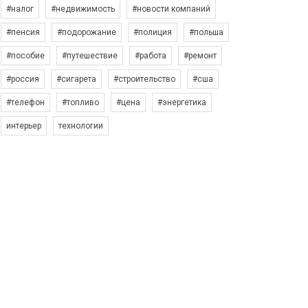
#налог
#недвижимость
#новости компаний
#пенсия
#подорожание
#полиция
#польша
#пособие
#путешествие
#работа
#ремонт
#россия
#сигарета
#строительство
#сша
#телефон
#топливо
#цена
#энергетика
интерьер
технологии