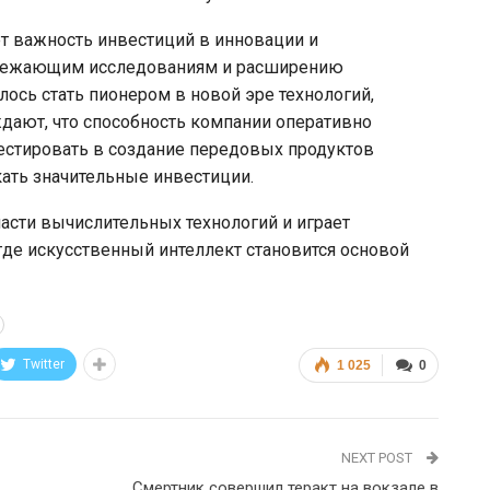
ет важность инвестиций в инновации и
пережающим исследованиям и расширению
ось стать пионером в новой эре технологий,
дают, что способность компании оперативно
естировать в создание передовых продуктов
кать значительные инвестиции.
асти вычислительных технологий и играет
де искусственный интеллект становится основой
Twitter
1 025
0
NEXT POST
Смертник совершил теракт на вокзале в