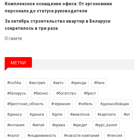
Комплексное оснащение офиса: От эргономики
персонала до статуса руководителя
За октябрь строительство квартир в Беларуси
сократилось в три раза
О газете
МЕТКИ
#tochka
#австрия
#авто
#аренда
#банк
#беларусь
#бизнес
#богатство
#брест
#брестская_область
#германия
#гибель
#дальнобойщик
#деньга
#деньги
#дети
#животное
#зарплата
#ип
#испания
#китай
#кража
#кредит
#курс_валют
#налог
#недвижимость
#новости компаний
#пенсия