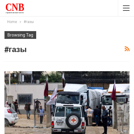
Home
#газы
Browsing Tag
#газы