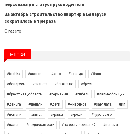
персонала до статуса руководителя
За октябрь строительство квартир в Беларуси
сократилось в три раза
О газете
МЕТКИ
#tochka
#австрия
#авто
#аренда
#банк
#беларусь
#бизнес
#богатство
#брест
#брестская_область
#германия
#гибель
#дальнобойщик
#деньга
#деньги
#дети
#животное
#зарплата
#ип
#испания
#китай
#кража
#кредит
#курс_валют
#налог
#недвижимость
#новости компаний
#пенсия