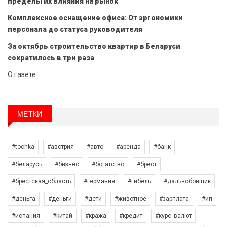
пределы их влияния на рынок
Комплексное оснащение офиса: От эргономики
персонала до статуса руководителя
За октябрь строительство квартир в Беларуси
сократилось в три раза
О газете
МЕТКИ
#tochka
#австрия
#авто
#аренда
#банк
#беларусь
#бизнес
#богатство
#брест
#брестская_область
#германия
#гибель
#дальнобойщик
#деньга
#деньги
#дети
#животное
#зарплата
#ип
#испания
#китай
#кража
#кредит
#курс_валют