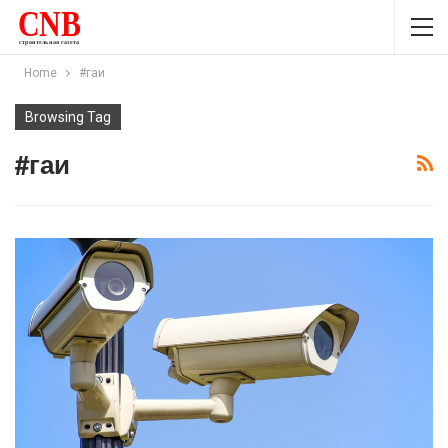
Home
#гаи
Browsing Tag
#гаи