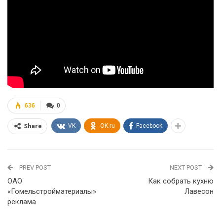
636
0
VK
OK.ru
Facebook
Share
PREV POST
NEXT POST
ОАО
Как собрать кухню
«Гомельстройматериалы»
Лавесон
реклама