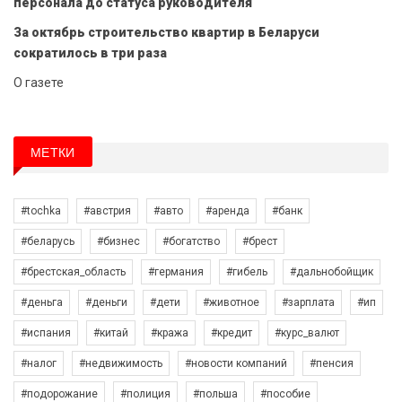
персонала до статуса руководителя
За октябрь строительство квартир в Беларуси
сократилось в три раза
О газете
МЕТКИ
#tochka
#австрия
#авто
#аренда
#банк
#беларусь
#бизнес
#богатство
#брест
#брестская_область
#германия
#гибель
#дальнобойщик
#деньга
#деньги
#дети
#животное
#зарплата
#ип
#испания
#китай
#кража
#кредит
#курс_валют
#налог
#недвижимость
#новости компаний
#пенсия
#подорожание
#полиция
#польша
#пособие