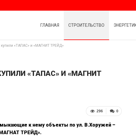
ГЛАВНАЯ
СТРОИТЕЛЬСТВО
ЭНЕРГЕТИ
а купили «ТАПАС» и «МАГНИТ ТРЕЙД»
КУПИЛИ «ТАПАС» И «МАГНИТ
296
0
имыкающие к нему объекты по ул. В.Хоружей –
 «МАГНАТ ТРЕЙД».