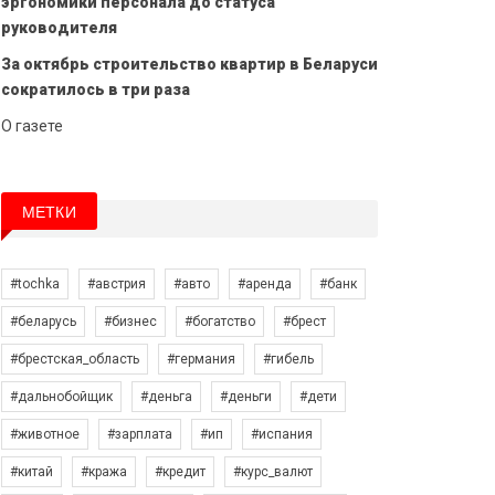
эргономики персонала до статуса
руководителя
За октябрь строительство квартир в Беларуси
сократилось в три раза
О газете
МЕТКИ
#tochka
#австрия
#авто
#аренда
#банк
#беларусь
#бизнес
#богатство
#брест
#брестская_область
#германия
#гибель
#дальнобойщик
#деньга
#деньги
#дети
#животное
#зарплата
#ип
#испания
#китай
#кража
#кредит
#курс_валют