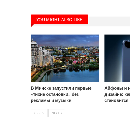
YOU MIGHT ALSO LIKE
В Минске запустили первые
Айфоны и н
«тихие остановки» без
дизайне: к
рекламы и музыки
становится
PREV
NEXT