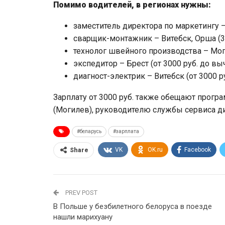
Помимо водителей, в регионах нужны:
заместитель директора по маркетингу – 
сварщик-монтажник – Витебск, Орша (30
технолог швейного производства – Могил
экспедитор – Брест (от 3000 руб. до вы
диагност-электрик – Витебск (от 3000 ру
Зарплату от 3000 руб. также обещают програ
(Могилев), руководителю службы сервиса ди
#беларусь
#зарплата
VK
OK.ru
Facebook
Share
PREV POST
В Польше у безбилетного белоруса в поезде
нашли марихуану