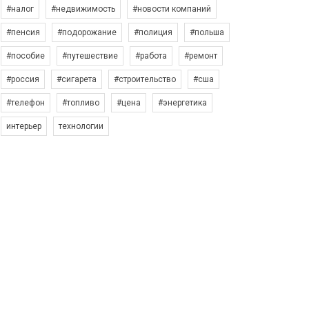
#налог
#недвижимость
#новости компаний
#пенсия
#подорожание
#полиция
#польша
#пособие
#путешествие
#работа
#ремонт
#россия
#сигарета
#строительство
#сша
#телефон
#топливо
#цена
#энергетика
интерьер
технологии