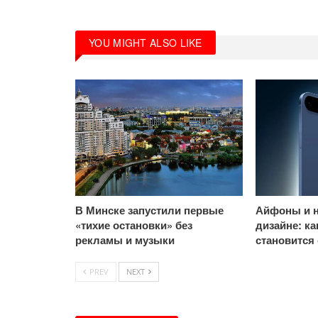
YOU MIGHT ALSO LIKE
В Минске запустили первые
Айфоны и н
«тихие остановки» без
дизайне: к
рекламы и музыки
становится
PREV
NEXT