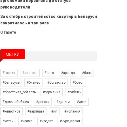
эргономики персонала до статуса
руководителя
За октябрь строительство квартир в Беларуси
сократилось в три раза
О газете
МЕТКИ
#tochka
#австрия
#авто
#аренда
#банк
#беларусь
#бизнес
#богатство
#брест
#брестская_область
#германия
#гибель
#дальнобойщик
#деньга
#деньги
#дети
#животное
#зарплата
#ип
#испания
#китай
#кража
#кредит
#курс_валют