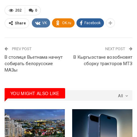
202
0
VK
OK.ru
Facebook
Share
PREV POST
NEXT POST
В столице Вьетнама начнут
В Кыргызстане возобновят
собирать белорусские
сборку тракторов МТЗ
МАЗы
YOU MIGHT ALSO LIKE
All