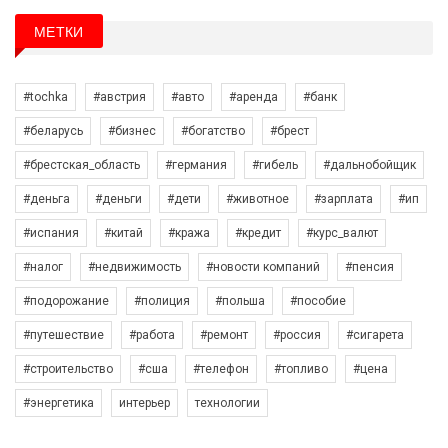
МЕТКИ
#tochka
#австрия
#авто
#аренда
#банк
#беларусь
#бизнес
#богатство
#брест
#брестская_область
#германия
#гибель
#дальнобойщик
#деньга
#деньги
#дети
#животное
#зарплата
#ип
#испания
#китай
#кража
#кредит
#курс_валют
#налог
#недвижимость
#новости компаний
#пенсия
#подорожание
#полиция
#польша
#пособие
#путешествие
#работа
#ремонт
#россия
#сигарета
#строительство
#сша
#телефон
#топливо
#цена
#энергетика
интерьер
технологии