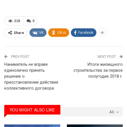
218
0
VK
OK.ru
Facebook
Share
PREV POST
NEXT POST
Наниматель не вправе
Итоги жилищного
единолично принять
строительства за первое
решение о
полугодие 2018 г.
приостановлении действия
коллективного договора
YOU MIGHT ALSO LIKE
All