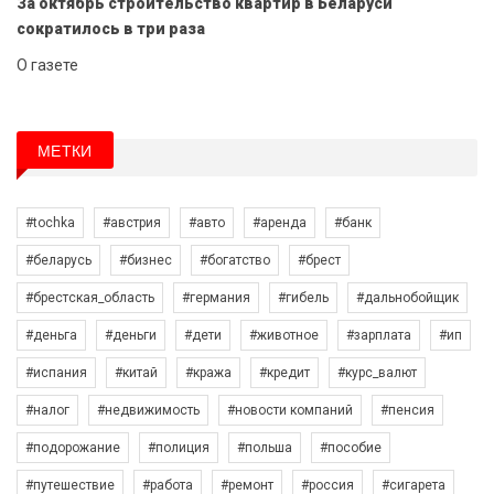
За октябрь строительство квартир в Беларуси
сократилось в три раза
О газете
МЕТКИ
#tochka
#австрия
#авто
#аренда
#банк
#беларусь
#бизнес
#богатство
#брест
#брестская_область
#германия
#гибель
#дальнобойщик
#деньга
#деньги
#дети
#животное
#зарплата
#ип
#испания
#китай
#кража
#кредит
#курс_валют
#налог
#недвижимость
#новости компаний
#пенсия
#подорожание
#полиция
#польша
#пособие
#путешествие
#работа
#ремонт
#россия
#сигарета