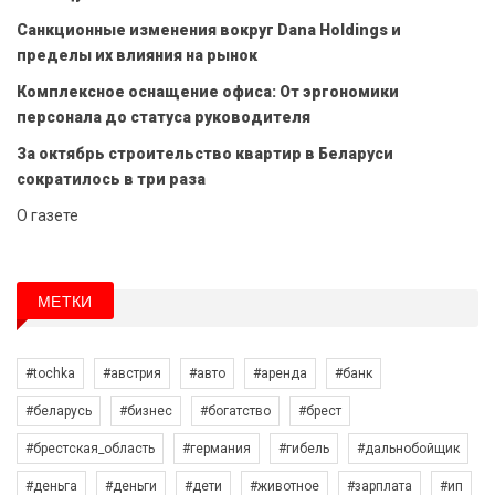
Санкционные изменения вокруг Dana Holdings и
пределы их влияния на рынок
Комплексное оснащение офиса: От эргономики
персонала до статуса руководителя
За октябрь строительство квартир в Беларуси
сократилось в три раза
О газете
МЕТКИ
#tochka
#австрия
#авто
#аренда
#банк
#беларусь
#бизнес
#богатство
#брест
#брестская_область
#германия
#гибель
#дальнобойщик
#деньга
#деньги
#дети
#животное
#зарплата
#ип