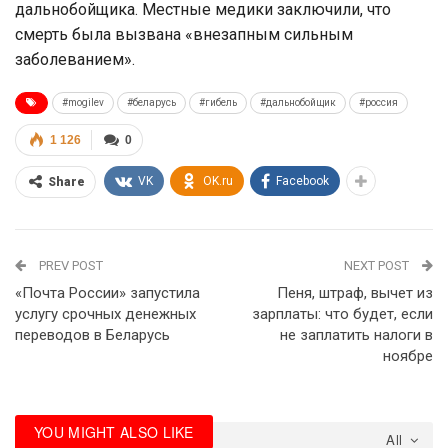
дальнобойщика. Местные медики заключили, что
смерть была вызвана «внезапным сильным
заболеванием».
#mogilev
#беларусь
#гибель
#дальнобойщик
#россия
1 126
0
VK
OK.ru
Facebook
Share
PREV POST
NEXT POST
«Почта России» запустила
Пеня, штраф, вычет из
услугу срочных денежных
зарплаты: что будет, если
переводов в Беларусь
не заплатить налоги в
ноябре
YOU MIGHT ALSO LIKE
All