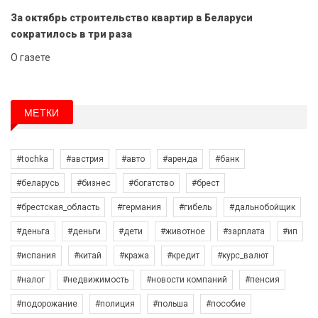
За октябрь строительство квартир в Беларуси
сократилось в три раза
О газете
МЕТКИ
#tochka
#австрия
#авто
#аренда
#банк
#беларусь
#бизнес
#богатство
#брест
#брестская_область
#германия
#гибель
#дальнобойщик
#деньга
#деньги
#дети
#животное
#зарплата
#ип
#испания
#китай
#кража
#кредит
#курс_валют
#налог
#недвижимость
#новости компаний
#пенсия
#подорожание
#полиция
#польша
#пособие