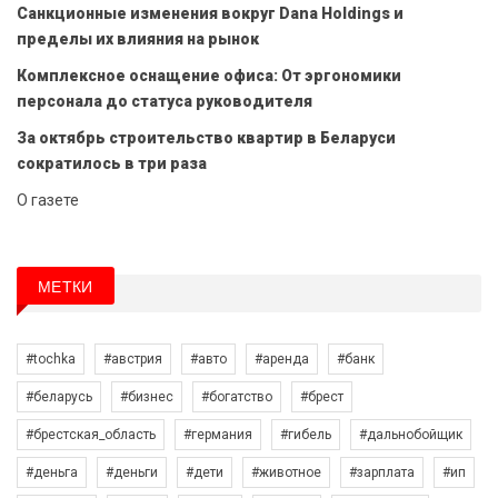
Санкционные изменения вокруг Dana Holdings и
пределы их влияния на рынок
Комплексное оснащение офиса: От эргономики
персонала до статуса руководителя
За октябрь строительство квартир в Беларуси
сократилось в три раза
О газете
МЕТКИ
#tochka
#австрия
#авто
#аренда
#банк
#беларусь
#бизнес
#богатство
#брест
#брестская_область
#германия
#гибель
#дальнобойщик
#деньга
#деньги
#дети
#животное
#зарплата
#ип