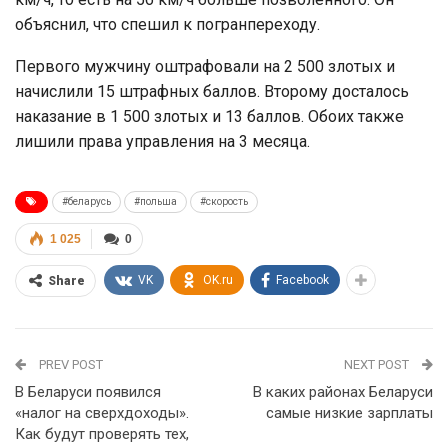
объяснил, что спешил к погранпереходу.
Первого мужчину оштрафовали на 2 500 злотых и
начислили 15 штрафных баллов. Второму досталось
наказание в 1 500 злотых и 13 баллов. Обоих также
лишили права управления на 3 месяца.
#беларусь
#польша
#скорость
1 025
0
VK
OK.ru
Facebook
Share
PREV POST
NEXT POST
В Беларуси появился
В каких районах Беларуси
«налог на сверхдоходы».
самые низкие зарплаты
Как будут проверять тех,