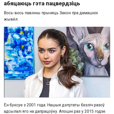
абяцаюць гэта пацвердзіць
Вось-вось павінны прыняць Закон пра дамашніх
жывёл.
Ён буксуе з 2001 года. Нашыя дэпутаты безліч разоў
адсылалі яго на дапрацоўку. Апошні раз у 2015 годзе.