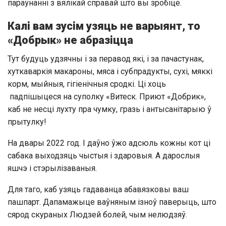
параўнанні з вялікай справай што вы зробіце.
Калі вам зусім узяць не варыянт, то
«Добрык» не абразіцца
Тут будуць удзячны і за перавод які, і за пачастунак,
хуткаваркія макароны, мяса і субпрадукты, сухі, мяккі
корм, мыйныя, гігіенічныя сродкі. Ці хоць
падпішыцеся на суполку «Витеск. Приют «Добрик»,
каб не несці лухту пра чумку, гразь і антысанітарыю ў
прытулку!
На двары 2022 год. І даўно ўжо адсюль кожны кот ці
сабака выходзяць чыстыя і здаровыя. А дарослыя
яшчэ і стэрылізаваныя.
Для таго, каб узяць гадаванца абавязковы ваш
пашпарт. Дапамажыце ваўняным ізноў паверыць, што
сярод скураных Людзей болей, чым нелюдзяў.