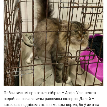
Побач вельмі прыгожая сібірка — Арфа. У яе нешта
падобнае на чалавечы рассеяны склероз. Далей —
котачка з подпісам «толькі мокры корм», бо ў яе з-за