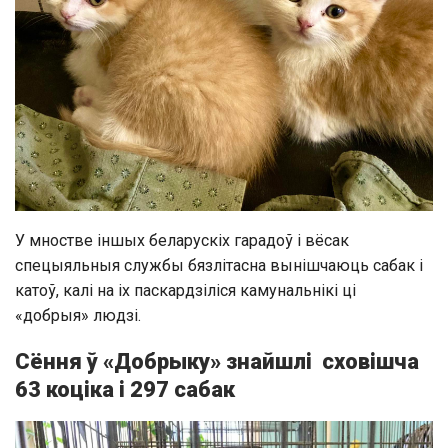
У мностве іншых беларускіх гарадоў і вёсак
спецыяльныя службы бязлітасна вынішчаюць сабак і
катоў, калі на іх паскардзіліся камунальнікі ці
«добрыя» людзі.
Сёння ў «Добрыку» знайшлі
сховішча
63 коціка і 297 сабак