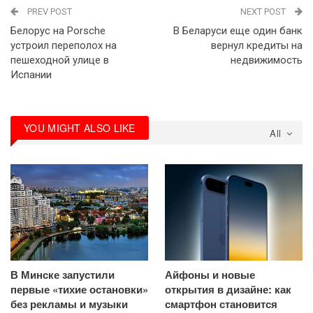
PREV POST
NEXT POST
Белорус на Porsche
В Беларуси еще один банк
устроил переполох на
вернул кредиты на
пешеходной улице в
недвижимость
Испании
YOU MIGHT ALSO LIKE
All
В Минске запустили
Айфоны и новые
первые «тихие остановки»
открытия в дизайне: как
без рекламы и музыки
смартфон становится