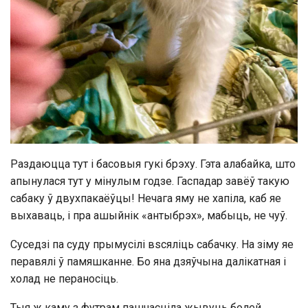
Раздаюцца тут і басовыя гукі брэху. Гэта алабайка, што
апынулася тут у мінулым годзе. Гаспадар завёў такую
сабаку ў двухпакаёўцы! Нечага яму не хапіла, каб яе
выхаваць, і пра ашыйнік «антыбрэх», мабыць, не чуў.
Суседзі па суду прымусілі вsсяліць сабачку. На зіму яе
перавялі ў памяшканне. Бо яна дзяўчына далікатная і
холад не пераносіць.
Тыя ж каму з футрам пашчасціла жывуць болей