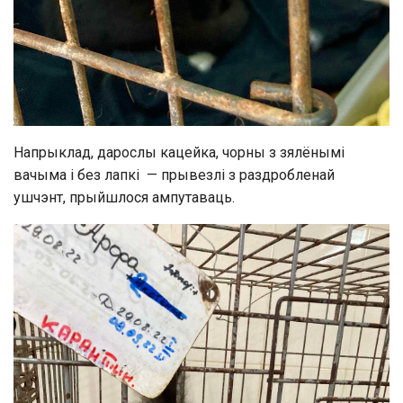
Напрыклад, дарослы кацейка, чорны з зялёнымі
вачыма і без лапкі — прывезлі з раздробленай
ушчэнт, прыйшлося ампутаваць.