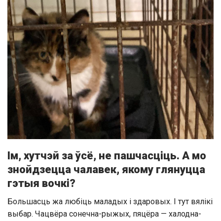
Ім, хутчэй за ўсё, не пашчасціць. А мо
знойдзецца чалавек, якому глянуцца
гэтыя вочкі?
Большасць жа любіць маладых і здаровых. І тут вялікі
выбар. Чацвёра сонечна-рыжых, пяцёра — халодна-