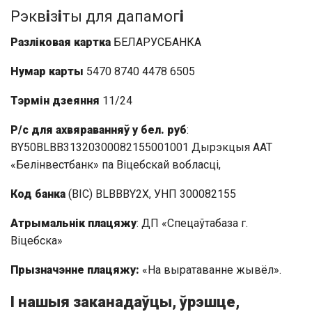
Рэкв
і
з
і
ты для дапамог
і
Разліковая картка
БЕЛАРУСБАНКА
Нумар карты
5470 8740 4478 6505
Тэрмін дзеяння
11/24
Р/с для ахвяраванняў у бел. руб
:
BY50BLBB31320300082155001001 Дырэкцыя ААТ
«Белінвестбанк» па Віцебскай вобласці,
Код банка
(BIC) BLBBBY2X, УНП 300082155
Атрымальнік плацяжу
: ДП «Спецаўтабаза г.
Віцебска»
Прызначэнне плацяжу:
«На выратаванне жывёл».
І нашыя заканадаўцы, ўрэшце,