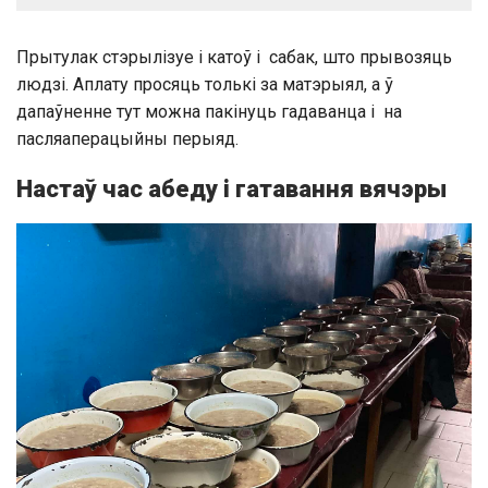
Прытулак стэрылізуе і катоў і сабак, што прывозяць
людзі. Аплату просяць толькі за матэрыял, а ў
дапаўненне тут можна пакінуць гадаванца і на
пасляаперацыйны перыяд.
Настаў час
абеду і
гатавання вячэры