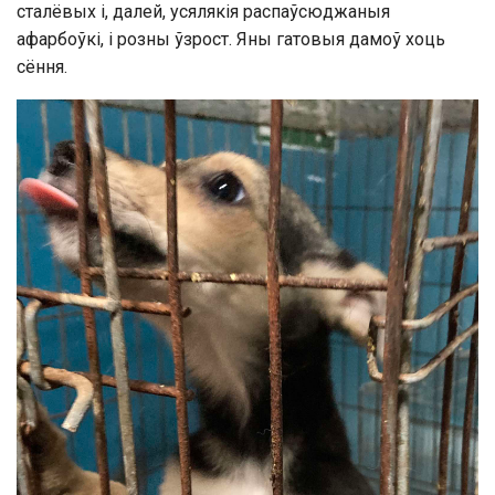
сталёвых і, далей, усялякія распаўсюджаныя
афарбоўкі, і розны ўзрост. Яны гатовыя дамоў хоць
сёння.