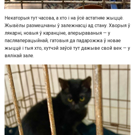
Некаторыя тут часова, а хто і на ўсё астатняе жыццё.
Жывёлы размешчаны ў залежнасці ад стану. Хворыя ў
лякарні, новыя ў каранціне, аперыраваныя — у
пасляаперацыйнай, гатовыя да падарожжа ў новае
жыццё і тыя хто, хутчэй заўсё тут дажыве свой век — у
вялікай зале.