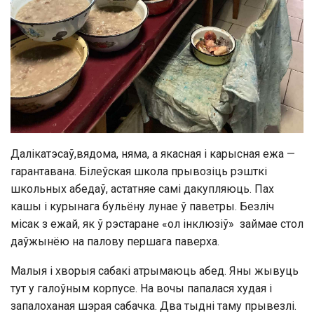
Далікатэсаў,вядома, няма, а якасная і карысная ежа —
гарантавана. Білеўская школа прывозіць рэшткі
школьных абедаў, астатняе самі дакупляюць. Пах
кашы і курынага бульёну лунае ў паветры. Безліч
місак з ежай, як ў рэстаране «ол інклюзіў» займае стол
даўжынёю на палову першага паверха.
Малыя і хворыя сабакі атрымаюць абед. Яны жывуць
тут у галоўным корпусе. На вочы папалася худая і
запалоханая шэрая сабачка. Два тыдні таму прывезлі.