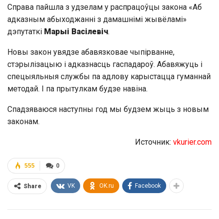
Справа пайшла з удзелам у распрацоўцы закона «Аб
адказным абыходжанні з дамашнімі жывёламі»
дэпутаткі
Марыі Васілевіч
.
Новы закон увядзе абавязковае чыпірванне,
стэрылізацыю і адказнасць гаспадароў. Абавяжуць і
спецыяльныя службы па адлову карыстацца гуманнай
методай. І па прытулкам будзе навіна.
Спадзяваюся наступны год мы будзем жыць з новым
законам.
Источник:
vkurier.com
555
0
VK
OK.ru
Facebook
Share