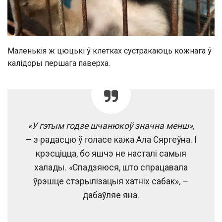
Маленькія ж цюцькі ў клетках сустракаюць кожнага ў
калідоры першага паверха.
«У гэтым годзе шчанюкоў значна менш»,
— з радасцю ў голасе кажа Ала Сяргеўна. І
крэсціцца, бо яшчэ не насталі самыя
халады.
«
Спадзяюся, што спрацавала
ўрэшце стэрылізацыя хатніх сабак»
,
—
дабаўляе яна.