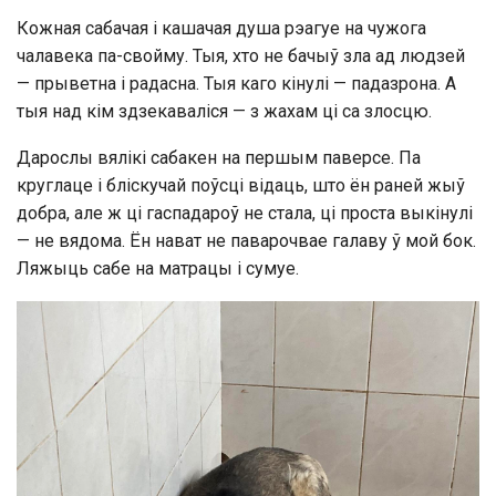
Кожная сабачая і кашачая душа рэагуе на чужога
чалавека па-свойму. Тыя, хто не бачыў зла ад людзей
— прыветна і радасна. Тыя каго кінулі — падазрона. А
тыя над кім здзекаваліся — з жахам ці са злосцю.
Дарослы вялікі сабакен на першым паверсе. Па
круглаце і бліскучай поўсці відаць, што ён раней жыў
добра, але ж ці гаспадароў не стала, ці проста выкінулі
— не вядома. Ён нават не паварочвае галаву ў мой бок.
Ляжыць сабе на матрацы і сумуе.