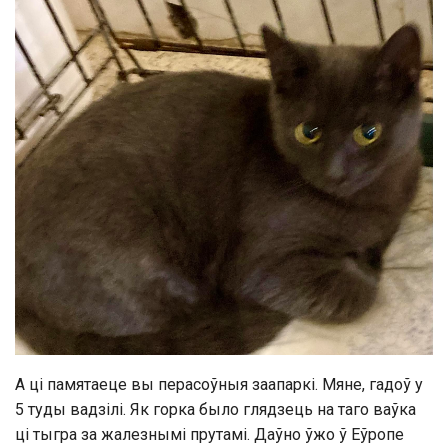
А ці памятаеце вы перасоўныя заапаркі. Мяне, гадоў у
5 туды вадзілі. Як горка было глядзець на таго ваўка
ці тыгра за жалезнымі прутамі. Даўно ўжо ў Еўропе