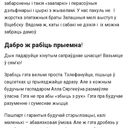
забаронены і такія «заапаркі» і перасоўныя
дэльфінарыі і цыркі з жывеламі. У нас пакуль не. І
жорстка эпатажныя браты Запашныя мелі выступ у
Віцебску. Вядома ж, каты і сабакі не дзікія і іх можна
забраць дамоў.
Дабро ж рабіць прыемна
!
Дык падаруйце кінутым сапраўднае шчасце! Вазьміце
ў сям’ю!
Зрабіць гэта вельмі проста. Тэлефануйце, пішыце ў
сацсетках ці прыязджайце адразу. Але з кожным
будучым гаспадаром Алла Сяргееўна размаўляе
ўласна. Гэта не пра абы «збыць з рук». Гэта пра будучае
разуменне і сумеснае жыццё.
Пашпарт і гарантыя будучай стэрылізацыі, калі
маленькі — абавязковая ўмова. Але ж гэта дробязь у