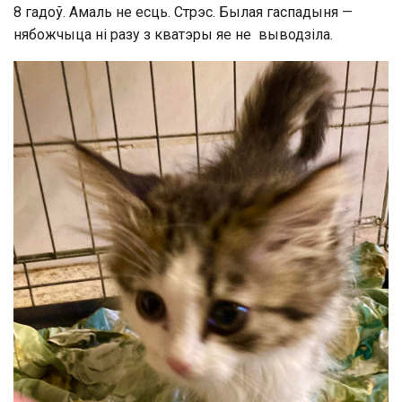
8 гадоў. Амаль не есць. Стрэс. Былая гаспадыня —
нябожчыца ні разу з кватэры яе не выводзіла.