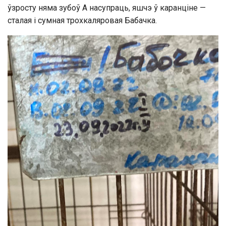
ўзросту няма зубоў А насупраць, яшчэ ў каранціне —
сталая і сумная трохкаляровая Бабачка.