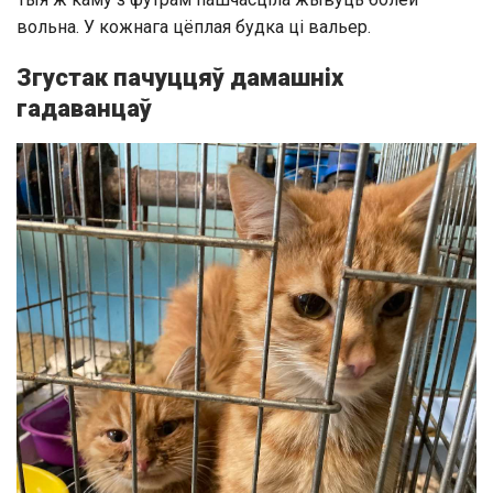
вольна. У кожнага цёплая будка ці вальер.
Згустак пачуццяў дамашніх
гадаванцаў