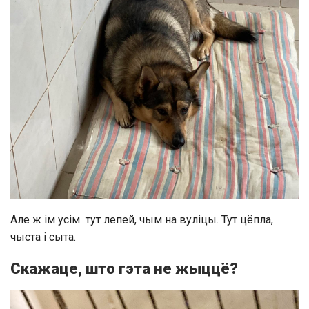
Але ж ім усім тут лепей, чым на вуліцы. Тут цёпла,
чыста і сыта.
Скажаце, што гэта не жыццё?