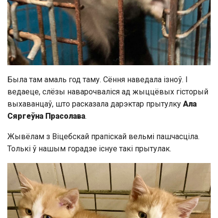
Была там амаль год таму. Сёння наведала ізноў. І
ведаеце, слёзы наварочваліся ад жыццёвых гісторый
выхаванцаў, што расказала дарэктар прытулку
Ала
Сяргеўна Прасолава
.
Жывёлам з Віцебскай прапіскай вельмі пашчасціла.
Толькі ў нашым горадзе існуе такі прытулак.