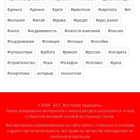
#деньга
#деньги
#дети
#животное
#зарплата
#ип
#испания
#китай
#кража
#кредит
#курс_валют
#налог
#недвижимость
#новости компаний
#пенсия
#подорожание
#полиция
#польша
#пособие
#путешествие
#работа
#ремонт
#россия
#сигарета
#строительство
#сша
#телефон
#топливо
#цена
#энергетика
интерьер
технологии
© 2026 - БСГ. Все права защищены.
Любое копирование материалов с нашего ресурса разрешается только
с обратной активной ссылкой на страницу статьи.
Все материалы опубликованные на сайте взяты с открытых источников
и других порталов интернета, все права на авторство принадлежат их
законным владельцам.