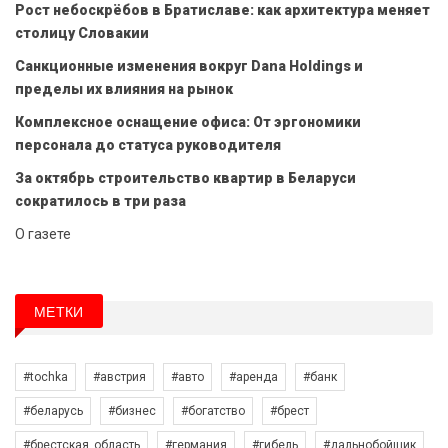
Рост небоскрёбов в Братиславе: как архитектура меняет
столицу Словакии
Санкционные изменения вокруг Dana Holdings и
пределы их влияния на рынок
Комплексное оснащение офиса: От эргономики
персонала до статуса руководителя
За октябрь строительство квартир в Беларуси
сократилось в три раза
О газете
МЕТКИ
#tochka
#австрия
#авто
#аренда
#банк
#беларусь
#бизнес
#богатство
#брест
#брестская_область
#германия
#гибель
#дальнобойщик