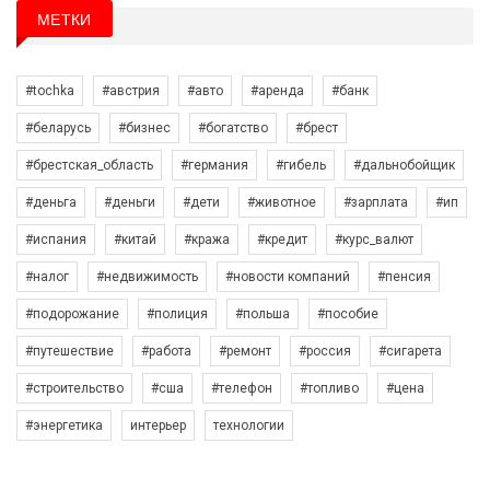
МЕТКИ
#tochka
#австрия
#авто
#аренда
#банк
#беларусь
#бизнес
#богатство
#брест
#брестская_область
#германия
#гибель
#дальнобойщик
#деньга
#деньги
#дети
#животное
#зарплата
#ип
#испания
#китай
#кража
#кредит
#курс_валют
#налог
#недвижимость
#новости компаний
#пенсия
#подорожание
#полиция
#польша
#пособие
#путешествие
#работа
#ремонт
#россия
#сигарета
#строительство
#сша
#телефон
#топливо
#цена
#энергетика
интерьер
технологии