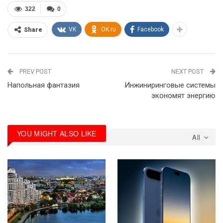
322
0
VK
OK.ru
Facebook
Share
PREV POST
NEXT POST
Напольная фантазия
Инжиниринговые системы
экономят энергию
YOU MIGHT ALSO LIKE
All