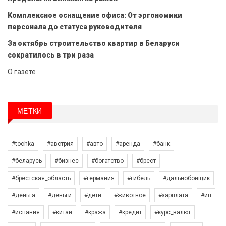
Комплексное оснащение офиса: От эргономики
персонала до статуса руководителя
За октябрь строительство квартир в Беларуси
сократилось в три раза
О газете
МЕТКИ
#tochka
#австрия
#авто
#аренда
#банк
#беларусь
#бизнес
#богатство
#брест
#брестская_область
#германия
#гибель
#дальнобойщик
#деньга
#деньги
#дети
#животное
#зарплата
#ип
#испания
#китай
#кража
#кредит
#курс_валют