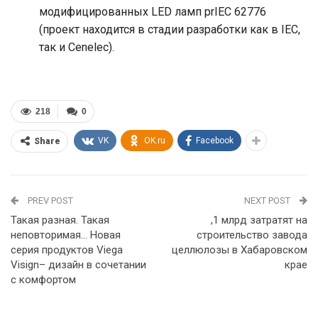
модифицированных LED ламп prIEC 62776
(проект находится в стадии разработки как в IEC,
так и Cenelec).
218
0
VK
OK.ru
Facebook
Share
PREV POST
NEXT POST
Такая разная. Такая
,1 млрд затратят на
неповторимая… Новая
строительство завода
серия продуктов Viega
целлюлозы в Хабаровском
Visign– дизайн в сочетании
крае
с комфортом